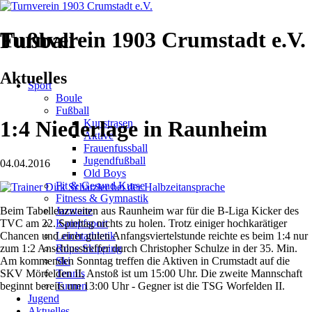
Turnverein 1903 Crumstadt e.V.
Fußball
Navigation
Aktuelles
Sport
überspringen
Boule
Fußball
1:4 Niederlage in Raunheim
Kunstrasen
Aktive
Frauenfussball
Jugendfußball
04.04.2016
Old Boys
Fit & Gesund Kurse
Fitness & Gymnastik
Beim Tabellenzweiten aus Raunheim war für die B-Liga Kicker des
Jazztanz
TVC am 22. Spieltag nichts zu holen. Trotz einiger hochkarätiger
Kampfsport
Chancen und einer guten Anfangsviertelstunde reichte es beim 1:4 nur
Leichtathletik
zum 1:2 Anschlusstreffer durch Christopher Schulze in der 35. Min.
Rope Skipping
Am kommenden Sonntag treffen die Aktiven in Crumstadt auf die
Ski
SKV Mörfelden II, Anstoß ist um 15:00 Uhr. Die zweite Mannschaft
Tennis
beginnt bereits um 13:00 Uhr - Gegner ist die TSG Worfelden II.
Turnen
Jugend
Aktuelles