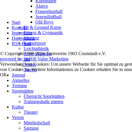
Kunstrasen
Aktive
Frauenfussball
Jugendfußball
Navigation
Old Boys
Start
überspringen
Fit & Gesund Kurse
Kontakt
Fitness & Gymnastik
Impressum
Jazztanz
Datenschutz
Kampfsport
RSS-Feed
Leichtathletik
© Copyright 1999-2026 Turnverein 1903 Crumstadt e.V.
Rope Skipping
powered by: upHill Value Marketing
Ski
Verwendung von Cookies: Um unsere Webseite für Sie optimal zu gest
Tennis
von Cookies zu. Weitere Informationen zu Cookies erhalten Sie in uns
Turnen
OK
Jugend
Aktuelles
Termine
Sportstätten
Übersicht Sportstätten
Trainingshalle mieten
Kultur
Theater
Verein
Mitgliedschaft
Satzung