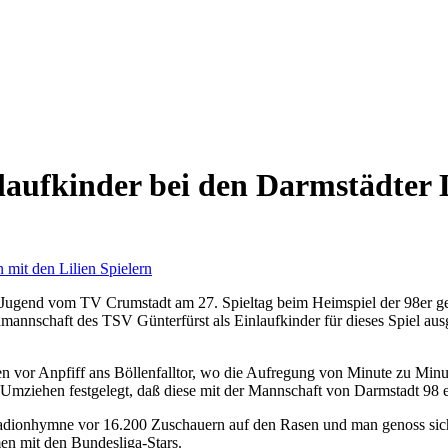
laufkinder bei den Darmstädter L
D-Jugend vom TV Crumstadt am 27. Spieltag beim Heimspiel der 98er 
nnschaft des TSV Günterfürst als Einlaufkinder für dieses Spiel ausg
en vor Anpfiff ans Böllenfalltor, wo die Aufregung von Minute zu Minu
mziehen festgelegt, daß diese mit der Mannschaft von Darmstadt 98 e
Stadionhymne vor 16.200 Zuschauern auf den Rasen und man genoss sich
 mit den Bundesliga-Stars.