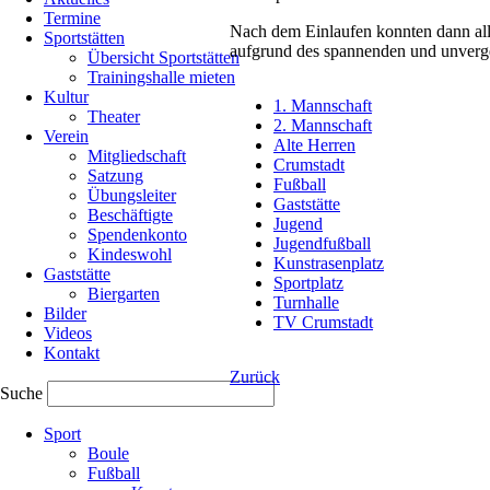
Termine
Nach dem Einlaufen konnten dann alle
Sportstätten
aufgrund des spannenden und unverge
Übersicht Sportstätten
Trainingshalle mieten
Kultur
1. Mannschaft
Theater
2. Mannschaft
Verein
Alte Herren
Mitgliedschaft
Crumstadt
Satzung
Fußball
Übungsleiter
Gaststätte
Beschäftigte
Jugend
Spendenkonto
Jugendfußball
Kindeswohl
Kunstrasenplatz
Gaststätte
Sportplatz
Biergarten
Turnhalle
Bilder
TV Crumstadt
Videos
Kontakt
Zurück
Suche
Navigation
Sport
überspringen
Boule
Fußball