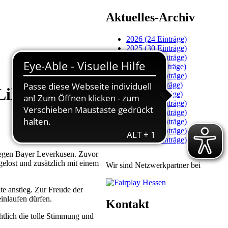
Aktuelles-Archiv
2026 (24 Einträge)
2025 (30 Einträge)
2024 (27 Einträge)
2023 (11 Einträge)
2022 (20 Einträge)
2021 (7 Einträge)
ilien
2020 (9 Einträge)
2019 (34 Einträge)
2018 (49 Einträge)
2017 (59 Einträge)
2016 (45 Einträge)
2015 (16 Einträge)
gegen Bayer Leverkusen. Zuvor
elost und zusätzlich mit einem
Wir sind Netzwerkpartner bei
te anstieg. Zur Freude der
inlaufen dürfen.
Kontakt
tlich die tolle Stimmung und