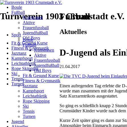
Navigation
Boule
überspringen
Fußball
Turnverein 1903 Crumstadt e.V.
Fußball
Kunstrasen
Aktive
Frauenfussball
Navigation
Aktuelles
Jugendfußball
Sport
überspringen
Old Boys
Boule
Fit & Gesund Kurse
Fußball
Fitness & Gymnastik
D-Jugend als Ein
Kunstrasen
Jazztanz
Aktive
Kampfsport
Frauenfussball
Leichtathletik
Jugendfußball
21.04.2017
Rope Skipping
Old Boys
Ski
Fit & Gesund Kurse
Tennis
Fitness & Gymnastik
Turnen
Einen aufregenden Tag erlebte die 
Jazztanz
wurde man zusammen mit der Jugendma
Kampfsport
Satz Kurzarmtrikots ausgestattet.
Leichtathletik
Rope Skipping
So ging es schließlich knapp 2 Stund
Ski
Crumstädter Kinder wurde nach dem U
Tennis
Turnen
Kurze Zeit später ging es dann zur 
Jugend
Atmosphäre beim Einmarsch zusammen
Aktuelles