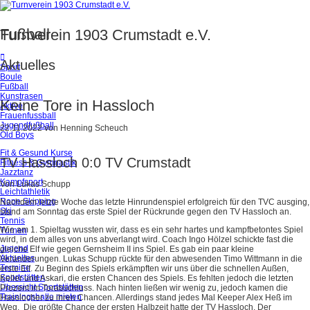
Fußball
Turnverein 1903 Crumstadt e.V.
Aktuelles
Sport
Boule
Fußball
Kunstrasen
Keine Tore in Hassloch
Aktive
Frauenfussball
Jugendfußball
22.11.2022
von
Henning Scheuch
Old Boys
Fit & Gesund Kurse
TV Hassloch 0:0 TV Crumstadt
Fitness & Gymnastik
Jazztanz
Kampfsport
Von Lukas Schupp
Leichtathletik
Rope Skipping
Nachdem letzte Woche das letzte Hinrundenspiel erfolgreich für den TVC ausging,
Ski
stand am Sonntag das erste Spiel der Rückrunde gegen den TV Hassloch an.
Tennis
Wie am 1. Spieltag wussten wir, dass es ein sehr hartes und kampfbetontes Spiel
Turnen
wird, in dem alles von uns abverlangt wird. Coach Ingo Hölzel schickte fast die
Jugend
gleiche Elf wie gegen Gernsheim II ins Spiel. Es gab ein paar kleine
Aktuelles
Veränderungen. Lukas Schupp rückte für den abwesenden Timo Wittmann in die
Termine
erste Elf. Zu Beginn des Spiels erkämpften wir uns über die schnellen Außen,
Sportstätten
Keller und Askari, die ersten Chancen des Spiels. Es fehlten jedoch die letzten
Übersicht Sportstätten
Prozent im Torabschluss. Nach hinten ließen wir wenig zu, jedoch kamen die
Trainingshalle mieten
Hasslocher zu ihren Chancen. Allerdings stand jedes Mal Keeper Alex Heß im
Weg. Die größte Chance der ersten Halbzeit hatte der TV Hassloch. Der