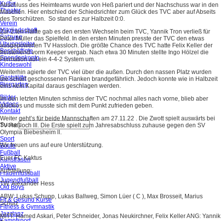
Kultur
Abschluss des Heimteams wurde von Heß pariert und der Nachschuss war in den
Theater
Maschen. Hier entschied der Schiedsrichter zum Glück des TVC aber auf Abseits
des Torschützen. So stand es zur Halbzeit 0:0.
Verein
Mitgliedschaft
Zur 2.ten Hälfte gab es den ersten Wechseln beim TVC, Yannik Tron verließ für
Satzung
Peter Müller das Spielfeld. In den ersten Minuten presste der TVC den etwas
Übungsleiter
ausgepowerten TV Hassloch. Die größte Chance des TVC hatte Felix Keller der
Beschäftigte
freistehend vorm Keeper vergab. Nach etwa 30 Minuten stellte Ingo Hölzel die
Spendenkonto
Formation auf ein 4-4-2 System um.
Kindeswohl
Weiterhin agierte der TVC viel über die außen. Durch den nassen Platz wurden
Gaststätte
die scharf geschossenen Flanken brandgefährlich. Jedoch konnte wie in Halbzeit
Biergarten
eins kein Kapital daraus geschlagen werden.
Bilder
Im den letzten Minuten schmiss der TVC nochmal alles nach vorne, blieb aber
Videos
glücklos und musste sich mit dem Punkt zufrieden geben.
Kontakt
Weiter geht’s für beide Mannschaften am 27.11.22 . Die Zwott spielt auswärts bei
Suche
TV Haßloch lll. Die Erste spielt zum Jahresabschluss zuhause gegen den SV
Olympia Biebesheim ll.
Sport
Wir freuen uns auf eure Unterstützung.
Boule
Fußball
Euer FC Kaktus
Kunstrasen
Aktive
Aufstellung:
Frauenfussball
Jugendfußball
TW: Alexander Hess
Old Boys
ABW: Lukas Schupp, Lukas Ballweg, Simon Lüer ( C ), Max Brosseit, Marius
Fit & Gesund Kurse
Schulz
Fitness & Gymnastik
Jazztanz
MITT: Hamed Askari, Peter Schneider, Jonas Neukirchner, Felix Keller ANG: Yannik
Kampfsport