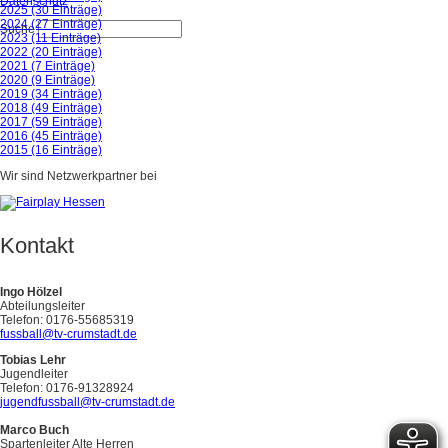
Datenschutz
2025 (30 Einträge)
2024 (27 Einträge)
Suche
2023 (11 Einträge)
2022 (20 Einträge)
2021 (7 Einträge)
2020 (9 Einträge)
2019 (34 Einträge)
2018 (49 Einträge)
2017 (59 Einträge)
2016 (45 Einträge)
2015 (16 Einträge)
Wir sind Netzwerkpartner bei
Kontakt
Ingo Hölzel
Abteilungsleiter
Telefon: 0176-55685319
fussball@tv-crumstadt.de
Tobias Lehr
Jugendleiter
Telefon: 0176-91328924
jugendfussball@tv-crumstadt.de
Marco Buch
Spartenleiter Alte Herren