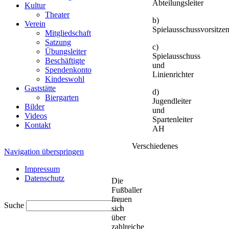
Abteilungsleiter
Kultur
Theater
b)
Verein
Spielausschussvorsitze
Mitgliedschaft
Satzung
c)
Übungsleiter
Spielausschuss
Beschäftigte
und
Spendenkonto
Linienrichter
Kindeswohl
Gaststätte
d)
Biergarten
Jugendleiter
Bilder
und
Videos
Spartenleiter
Kontakt
AH
Verschiedenes
Navigation überspringen
Impressum
Datenschutz
Die
Fußballer
freuen
Suche
sich
über
zahlreiche