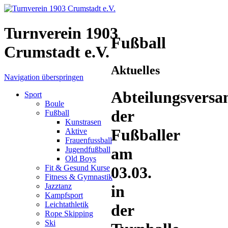
Turnverein 1903
Fußball
Crumstadt e.V.
Aktuelles
Navigation überspringen
Abteilungsvers
Sport
Boule
der
Fußball
Kunstrasen
Fußballer
Aktive
Frauenfussball
am
Jugendfußball
Old Boys
Fit & Gesund Kurse
03.03.
Fitness & Gymnastik
Jazztanz
in
Kampfsport
Leichtathletik
der
Rope Skipping
Ski