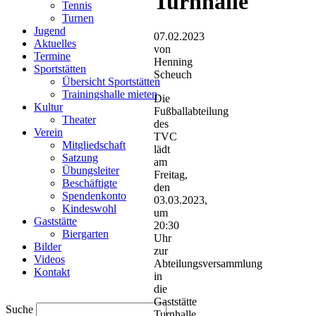
Turnhalle
Tennis
Turnen
Jugend
07.02.2023
Aktuelles
von
Termine
Henning
Sportstätten
Scheuch
Übersicht Sportstätten
Trainingshalle mieten
Die
Kultur
Fußballabteilung
Theater
des
Verein
TVC
Mitgliedschaft
lädt
Satzung
am
Übungsleiter
Freitag,
Beschäftigte
den
Spendenkonto
03.03.2023,
Kindeswohl
um
Gaststätte
20:30
Biergarten
Uhr
Bilder
zur
Videos
Abteilungsversammlung
Kontakt
in
die
Gaststätte
Suche
Turnhalle