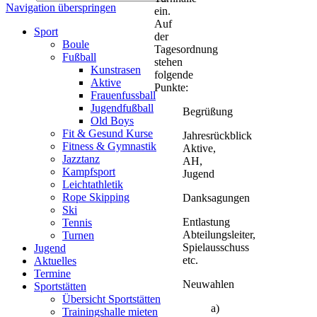
Navigation überspringen
ein.
Auf
Sport
der
Boule
Tagesordnung
Fußball
stehen
Kunstrasen
folgende
Aktive
Punkte:
Frauenfussball
Jugendfußball
Begrüßung
Old Boys
Fit & Gesund Kurse
Jahresrückblick
Fitness & Gymnastik
Aktive,
Jazztanz
AH,
Kampfsport
Jugend
Leichtathletik
Rope Skipping
Danksagungen
Ski
Entlastung
Tennis
Abteilungsleiter,
Turnen
Spielausschuss
Jugend
etc.
Aktuelles
Termine
Neuwahlen
Sportstätten
Übersicht Sportstätten
a)
Trainingshalle mieten