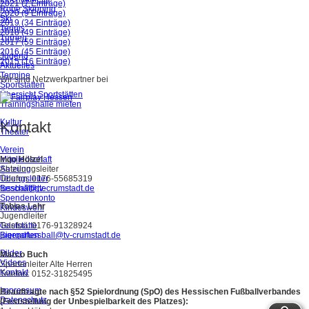
2021 (7 Einträge)
Rope Skipping
2020 (9 Einträge)
Ski
2019 (34 Einträge)
Tennis
2018 (49 Einträge)
Turnen
2017 (59 Einträge)
2016 (45 Einträge)
Jugend
2015 (16 Einträge)
Aktuelles
Termine
Wir sind Netzwerkpartner bei
Sportstätten
Übersicht Sportstätten
Trainingshalle mieten
Kultur
Kontakt
Theater
Verein
Mitgliedschaft
Ingo Hölzel
Satzung
Abteilungsleiter
Übungsleiter
Telefon: 0176-55685319
Beschäftigte
fussball@tv-crumstadt.de
Spendenkonto
Tobias Lehr
Kindeswohl
Jugendleiter
Gaststätte
Telefon: 0176-91328924
Biergarten
jugendfussball@tv-crumstadt.de
Bilder
Marco Buch
Videos
Spartenleiter Alte Herren
Kontakt
Telefon: 0152-31825495
Impressum
Beauftragte nach §52 Spielordnung (SpO) des Hessischen Fußballverbandes
Datenschutz
(Feststellung der Unbespielbarkeit des Platzes):