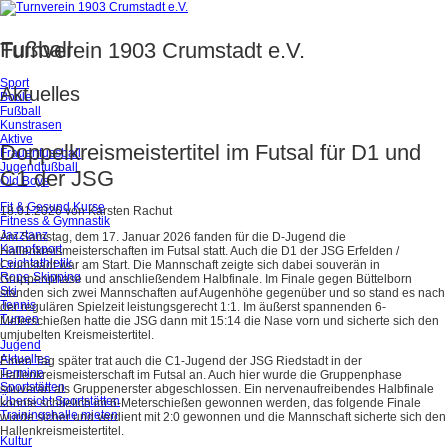
Fußball
Turnverein 1903 Crumstadt e.V.
Sport
Aktuelles
Boule
Fußball
Kunstrasen
Aktive
Doppelkreismeistertitel im Futsal für D1 und
Frauenfussball
Jugendfußball
C1 der JSG
Old Boys
Fit & Gesund Kurse
18.01.2026
von
Karsten Rachut
Fitness & Gymnastik
Jazztanz
Am Samstag, dem 17. Januar 2026 fanden für die D-Jugend die
Kampfsport
Hallenkreismeisterschaften im Futsal statt. Auch die D1 der JSG Erfelden /
Leichtathletik
Crumstadt war am Start. Die Mannschaft zeigte sich dabei souverän in
Rope Skipping
Gruppenphase und anschließendem Halbfinale. Im Finale gegen Büttelborn
Ski
standen sich zwei Mannschaften auf Augenhöhe gegenüber und so stand es nach
Tennis
der regulären Spielzeit leistungsgerecht 1:1. Im äußerst spannenden 6-
Turnen
Meterschießen hatte die JSG dann mit 15:14 die Nase vorn und sicherte sich den
umjubelten Kreismeistertitel.
Jugend
Aktuelles
Einen Tag später trat auch die C1-Jugend der JSG Riedstadt in der
Termine
Hallenkreismeisterschaft im Futsal an. Auch hier wurde die Gruppenphase
Sportstätten
souverän als Gruppenerster abgeschlossen. Ein nervenaufreibendes Halbfinale
Übersicht Sportstätten
konnte schlielich im 6-Meterschießen gewonnen werden, das folgende Finale
Trainingshalle mieten
wurde sicher und verdient mit 2:0 gewonnen und die Mannschaft sicherte sich den
Hallenkreismeistertitel.
Kultur