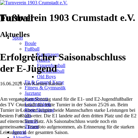
Turnverein 1903 Crumstadt e.V.
Fußball
Navigation
Aktuelles
Sport
überspringen
Boule
Fußball
Erfolgreicher Saisonabschluss
Kunstrasen
Aktive
Frauenfussball
der E-Jugend
Jugendfußball
Old Boys
Fit & Gesund Kurse
16.06.2026
von
Karsten Rachut
Fitness & Gymnastik
Jazztanz
Kampfsport
Am vergangenen Sonntag stand für die E1- und E2-Jugendfußballer
Leichtathletik
des TV Crumstadt das letzte Turnier in der Saison 25/26 an. Beim
Rope Skipping
Turnier in Leeheim zeigten beide Mannschaften starke Leistungen bei
Ski
bestem Fußballwetter. Die E1 landete auf dem dritten Platz und die E2
Tennis
auf einem achten Platz. Als Saisonabschluss wurde noch ein
Turnen
gemeinsames Teamfoto aufgenommen, als Erinnerung für die starken
Jugend
Leistungen in der gesamten Saison.
Aktuelles