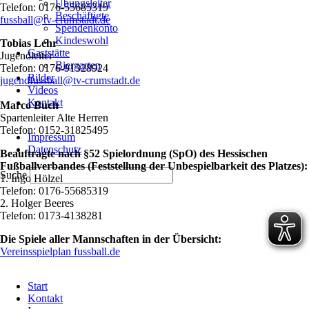
Übungsleiter
Telefon: 0176-55685319
Beschäftigte
fussball@tv-crumstadt.de
Spendenkonto
Kindeswohl
Tobias Lehr
Gaststätte
Jugendleiter
Biergarten
Telefon: 0176-91328924
Bilder
jugendfussball@tv-crumstadt.de
Videos
Kontakt
Marco Buch
Spartenleiter Alte Herren
Navigation
Telefon: 0152-31825495
Impressum
überspringen
Datenschutz
Beauftragte nach §52 Spielordnung (SpO) des Hessischen
Fußballverbandes (Feststellung der Unbespielbarkeit des Platzes):
Suche
1. Ingo Hölzel
Telefon: 0176-55685319
2. Holger Beeres
Telefon: 0173-4138281
Die Spiele aller Mannschaften in der Übersicht:
Vereinsspielplan fussball.de
Navigation
Start
überspringen
Kontakt