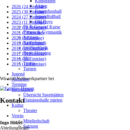
Kunstrasen
Aktive
2026 (24 Einträge)
Frauenfussball
2025 (30 Einträge)
Jugendfußball
2024 (27 Einträge)
Old Boys
2023 (11 Einträge)
Fit & Gesund Kurse
2022 (20 Einträge)
Fitness & Gymnastik
2021 (7 Einträge)
Jazztanz
2020 (9 Einträge)
Kampfsport
2019 (34 Einträge)
Leichtathletik
2018 (49 Einträge)
Rope Skipping
2017 (59 Einträge)
Ski
2016 (45 Einträge)
Tennis
2015 (16 Einträge)
Turnen
Jugend
Wir sind Netzwerkpartner bei
Aktuelles
Termine
Sportstätten
Übersicht Sportstätten
Kontakt
Trainingshalle mieten
Kultur
Theater
Verein
Mitgliedschaft
Ingo Hölzel
Satzung
Abteilungsleiter