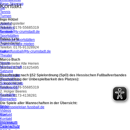
Rope Skipping
Kontakt
Ski
Tennis
Turnen
Ingo Hölzel
Jugend
Abteilungsleiter
Aktuelles
Telefon: 0176-55685319
Termine
fussball@tv-crumstadt.de
Sportstätten
Tobias Lehr
Übersicht Sportstätten
Jugendleiter
Trainingshalle mieten
Telefon: 0176-91328924
Kultur
jugendfussball@tv-crumstadt.de
Theater
Marco Buch
Verein
Spartenleiter Alte Herren
Mitgliedschaft
Telefon: 0152-31825495
Satzung
Übungsleiter
Beauftragte nach §52 Spielordnung (SpO) des Hessischen Fußballverbandes
Beschäftigte
(Feststellung der Unbespielbarkeit des Platzes):
Spendenkonto
1. Ingo Hölzel
Kindeswohl
Telefon: 0176-55685319
2. Holger Beeres
Gaststätte
Telefon: 0173-4138281
Biergarten
Die Spiele aller Mannschaften in der Übersicht:
Bilder
Vereinsspielplan fussball.de
Videos
Kontakt
Start
Kontakt
Impressum
Impressum
Datenschutz
Datenschutz