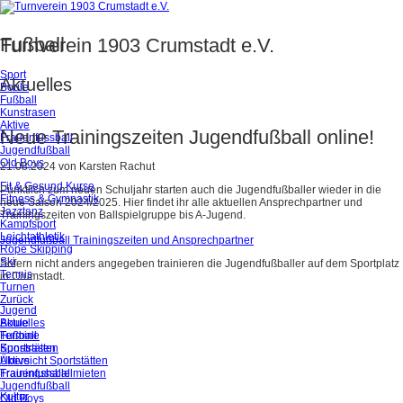
Fußball
Turnverein 1903 Crumstadt e.V.
Sport
Aktuelles
Boule
Fußball
Kunstrasen
Aktive
Neue Trainingszeiten Jugendfußball online!
Frauenfussball
Jugendfußball
Old Boys
21.08.2024
von
Karsten Rachut
Fit & Gesund Kurse
Pünktlich zum neuen Schuljahr starten auch die Jugendfußballer wieder in die
Fitness & Gymnastik
neue Saison 2024/2025. Hier findet ihr alle aktuellen Ansprechpartner und
Jazztanz
Trainingszeiten von Ballspielgruppe bis A-Jugend.
Kampfsport
Leichtathletik
Jugendfußball Trainingszeiten und Ansprechpartner
Rope Skipping
Ski
Sofern nicht anders angegeben trainieren die Jugendfußballer auf dem Sportplatz
Tennis
in Crumstadt.
Turnen
Zurück
Jugend
Aktuelles
Boule
Termine
Fußball
Sportstätten
Kunstrasen
Übersicht Sportstätten
Aktive
Trainingshalle mieten
Frauenfussball
Jugendfußball
Kultur
Old Boys