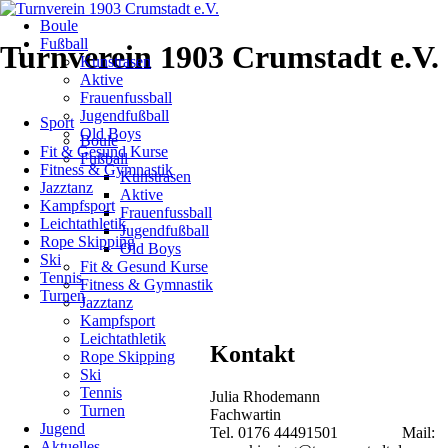
Navigation
Boule
überspringen
Fußball
Turnverein 1903 Crumstadt e.V.
Kunstrasen
Nikolauscup
Aktive
Frauenfussball
2023
Navigation
Jugendfußball
Sport
überspringen
Old Boys
Boule
–
Fit & Gesund Kurse
Fußball
Fitness & Gymnastik
Kunstrasen
TSV
Jazztanz
Aktive
Kampfsport
Frauenfussball
Höchst
Leichtathletik
Jugendfußball
Rope Skipping
Old Boys
–
Ski
Fit & Gesund Kurse
Tennis
Fitness & Gymnastik
Turngau
Turnen
Jazztanz
Kampfsport
Odenwald
Leichtathletik
Kontakt
Rope Skipping
Ski
12.12.2023
Tennis
Julia Rhodemann
von
Turnen
Fachwartin
Dieter
Jugend
Tel. 0176 44491501 Mail:
Ruckelshausen
Aktuelles