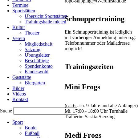
rope-skipping@tv-crumstadt.de
Termine
Sportstätten
Am
Übersicht Sportstätten
Schnuppertraining
9.
Trainingshalle mieten
Dezember
Kultur
wurde
Ein Schnuppertraining ist lediglich
Theater
der
mit vorheriger Anmeldung unter o.g.
Verein
Nikolaus-
Telefonnummer oder Mailadresse
Mitgliedschaft
Cup
möglich!
Satzung
vom
Übungsleiter
TSV
Beschäftigte
Höchst
Trainingszeiten
Spendenkonto
ausgetragen.
Kindeswohl
Vom
Gaststätte
TV
Biergarten
Crumstadt
Mini Frogs
Bilder
waren
Videos
9
Kontakt
Teilnehmer
(ca. 6 - ca. 9 Jahre und alle Anfänger)
gemeldet,
Suche
Mi. 17:00 - 18:00 Uhr Turnhalle
gestartet
Trainerin: Saskia Sterzing
Navigation
sind
Sport
überspringen
7
Boule
Springer.
Fußball
Medi Frogs