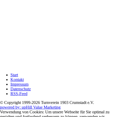
Zurück
Navigation
Start
überspringen
Kontakt
Impressum
Datenschutz
RSS-Feed
© Copyright 1999-2026 Turnverein 1903 Crumstadt e.V.
powered by: upHill Value Marketing
Verwendung von Cookies: Um unsere Webseite für Sie optimal zu
gestalten und fortlaufend verbessern zu können, verwenden wir