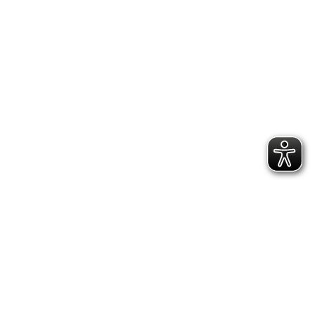
197
Punkte
AK
12-
14
Jahre
Paula
Stork
296
Punkte
AK18+
Jahre
Anna
Stiene
321
Punkte