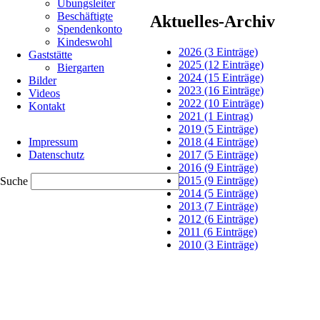
Übungsleiter
den
Beschäftigte
letzten
Aktuelles-Archiv
Spendenkonto
Traningsstunden
Kindeswohl
wurde
2026 (3 Einträge)
Gaststätte
fleißig
2025 (12 Einträge)
Biergarten
von
2024 (15 Einträge)
Bilder
den
2023 (16 Einträge)
Videos
Mini-
2022 (10 Einträge)
Kontakt
Frogs
2021 (1 Eintrag)
geübt.
2019 (5 Einträge)
Navigation
Für
2018 (4 Einträge)
Impressum
überspringen
den
2017 (5 Einträge)
Datenschutz
Teamwettkampf
2016 (9 Einträge)
waren
2015 (9 Einträge)
Suche
die
2014 (5 Einträge)
Mini-
2013 (7 Einträge)
Frogs
2012 (6 Einträge)
nicht
2011 (6 Einträge)
gemeldet.
2010 (3 Einträge)
Beim
Wettkampf
waren
alle
sehr