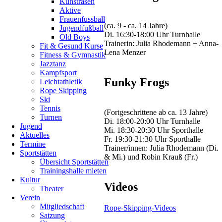
Kunstrasen
Der
Aktive
Nikolaus-
Frauenfussball
Cup
(ca. 9 - ca. 14 Jahre)
Jugendfußball
richtet
Di. 16:30-18:00 Uhr Turnhalle
Old Boys
sich
Trainerin: Julia Rhodemann + Anna-
Fit & Gesund Kurse
an
Lena Menzer
Fitness & Gymnastik
Springer
Jazztanz
im
Kampfsport
Einsteigerbereich,
Funky Frogs
Leichtathletik
ausgeschrieben
Rope Skipping
war
Ski
ein
Tennis
Einzelwettkampf
(Fortgeschrittene ab ca. 13 Jahre)
Turnen
der
Di. 18:00-20:00 Uhr Turnhalle
Jugend
aus
Mi. 18:30-20:30 Uhr Sporthalle
Aktuelles
drei
Fr. 19:30-21:30 Uhr Sporthalle
Termine
Speeddisziplinen
Trainer/innen: Julia Rhodemann (Di.
Sportstätten
sowie
& Mi.) und Robin Krauß (Fr.)
Übersicht Sportstätten
einer
Trainingshalle mieten
selbst
Kultur
zusammengestellten
Videos
Theater
Sprungreihenfolge
Verein
bestand.
Mitgliedschaft
Bereits
Rope-Skipping-Videos
Satzung
in