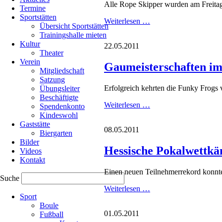
Alle Rope Skipper wurden am Freitag
Termine
Sportstätten
Rope
Weiterlesen …
Übersicht Sportstätten
Skipper
Trainingshalle mieten
beim
Kultur
22.05.2011
Landeskinderturnfest
Theater
Verein
Gaumeisterschaften im
Mitgliedschaft
Satzung
Erfolgreich kehrten die Funky Frogs
Übungsleiter
Beschäftigte
Gaumeisterschaften
Weiterlesen …
Spendenkonto
im
Kindeswohl
Rope
Gaststätte
08.05.2011
Skipping
Biergarten
2011
Bilder
Hessische Pokalwettkä
Videos
Kontakt
Einen neuen Teilnehmerrekord konnte
Suche
Navigation
Hessische
Weiterlesen …
Sport
überspringen
Pokalwettkämpfe
Boule
im
01.05.2011
Fußball
Rope