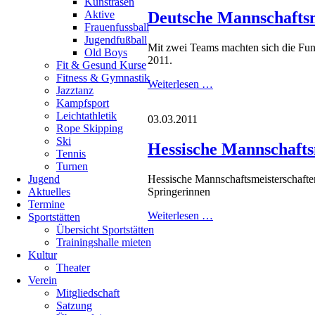
Kunstrasen
Skipping
Aktive
Deutsche Mannschaftsm
in
Frauenfussball
Fürth
Jugendfußball
Mit zwei Teams machten sich die Fu
Old Boys
2011.
Fit & Gesund Kurse
Fitness & Gymnastik
Deutsche
Weiterlesen …
Jazztanz
Mannschaftsmeistersch
Kampfsport
Rope
Leichtathletik
03.03.2011
Skipping
Rope Skipping
2011
Ski
Hessische Mannschafts
Tennis
Turnen
Hessische Mannschaftsmeisterschafte
Jugend
Springerinnen
Aktuelles
Termine
Hessische
Weiterlesen …
Sportstätten
Mannschaftsmeistersch
Übersicht Sportstätten
im
Trainingshalle mieten
Rope
Kultur
Skipping
Theater
2011
Verein
Mitgliedschaft
Satzung