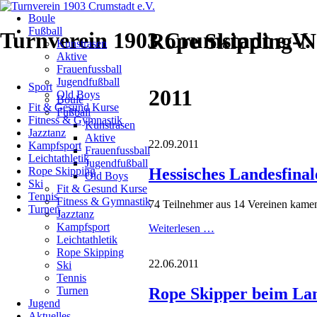
Navigation
Boule
überspringen
Fußball
Turnverein 1903 Crumstadt e.V.
Rope Skipping-
Kunstrasen
Aktive
Frauenfussball
Navigation
Jugendfußball
Sport
überspringen
2011
Old Boys
Boule
Fit & Gesund Kurse
Fußball
Fitness & Gymnastik
Kunstrasen
Jazztanz
Aktive
22.09.2011
Kampfsport
Frauenfussball
Leichtathletik
Jugendfußball
Hessisches Landesfina
Rope Skipping
Old Boys
Ski
Fit & Gesund Kurse
Tennis
Fitness & Gymnastik
74 Teilnehmer aus 14 Vereinen kamen 
Turnen
Jazztanz
Kampfsport
Hessisches
Weiterlesen …
Leichtathletik
Landesfinale
Rope Skipping
im
22.06.2011
Ski
Rope
Tennis
Skipping
Rope Skipper beim Lan
Turnen
2011
Jugend
Aktuelles