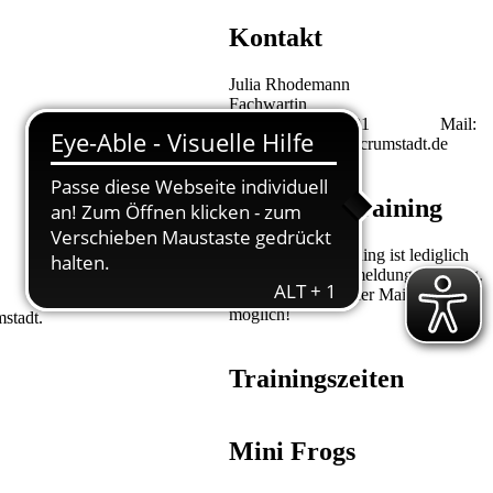
Kontakt
Julia Rhodemann
Fachwartin
Tel. 0176 44491501 Mail:
rope-skipping@tv-crumstadt.de
Schnuppertraining
Ein Schnuppertraining ist lediglich
mit vorheriger Anmeldung unter o.g.
Telefonnummer oder Mailadresse
möglich!
stadt.
Trainingszeiten
Mini Frogs