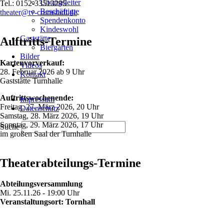
Übungsleiter
Tel.: 0152-33513295
Beschäftigte
theater@tv-crumstadt.de
Spendenkonto
Kindeswohl
Gaststätte
Auftritts-Termine
Biergarten
Bilder
Kartenvorverkauf:
Videos
28. Februar 2026 ab 9 Uhr
Kontakt
Gaststätte Turnhalle
Navigation
Auftrittswochenende:
Impressum
überspringen
Freitag, 27. März 2026, 20 Uhr
Datenschutz
Samstag, 28. März 2026, 19 Uhr
Sonntag, 29. März 2026, 17 Uhr
Suche
im großen Saal der Turnhalle
Theaterabteilungs-Termine
Abteilungsversammlung
Mi. 25.11.26 - 19:00 Uhr
Veranstaltungsort: Tornhall