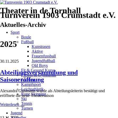
Theater in de Tornhall
Turnverein 1903 Crumstadt e.V.
Aktuelles-Archiv
Navigation
Sport
überspringen
Boule
2025
Fußball
Kunstrasen
Aktive
Frauenfussball
Jugendfußball
30.11.2025
Old Boys
Fit & Gesund Kurse
Abteilungsversammlung und
Fitness & Gymnastik
Saisoneröffnung
Jazztanz
Kampfsport
Leichtathletik
Alexandra Gläsmann wurde als Abteilungsleiterin bestätigt und
Rope Skipping
eröffnete die neue Theatersaison
Ski
Tennis
Abteilungsversammlung
Weiterlesen …
Turnen
und
Jugend
Saisoneröffnung
13.11.2025
Aktuelles