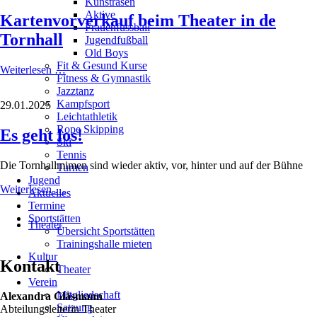
Kunstrasen
Turngau
Aktive
Kartenvorverkauf beim Theater in de
Main-
Frauenfussball
Rhein
Tornhall
Jugendfußball
Old Boys
Fit & Gesund Kurse
Kartenvorverkauf
Weiterlesen …
Fitness & Gymnastik
beim
Jazztanz
Theater
Kampfsport
29.01.2025
in
Leichtathletik
de
Rope Skipping
Es geht los!
Tornhall
Ski
Tennis
Die Tornhallmimen sind wieder aktiv, vor, hinter und auf der Bühne
Turnen
Jugend
Es
Weiterlesen …
Aktuelles
geht
Termine
Navigation
los!
Sportstätten
Theater
überspringen
Übersicht Sportstätten
Trainingshalle mieten
Kultur
Kontakt
Theater
Verein
Mitgliedschaft
Alexandra Gläsmann
Satzung
Abteilungsleiterin Theater