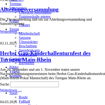
Termine
Sportstätten
Abteilungsversammlung
Übersicht Sportstätten
Trainingshalle mieten
Die Theaterabteilung lädt ein zur Abteilungsversammlung und
Kultur
Saisoneröffnung
Theater
Verein
Abteilungsversammlung
Weiterlesen …
Mitgliedschaft
Satzung
Übungsleiter
03.11.2025
Beschäftigte
Spendenkonto
Herbst Gau-Kinderhallenturnfest des
Kindeswohl
Turngau Main-Rhein
Gaststätte
Biergarten
Bilder
Am 20. September und am 1. November traten unsere
Videos
Nachwuchsleistungsturnerinnen beim Herbst Gau-Kinderhallenturnfest
Kontakt
(Main-Rhein-Pokal Mannschaft) des Turngau Main-Rhein an.
Suche
Navigation
Herbst
Weiterlesen …
Sport
überspringen
Gau-
Boule
Kinderhallenturnfest
Fußball
04.03.2025
des