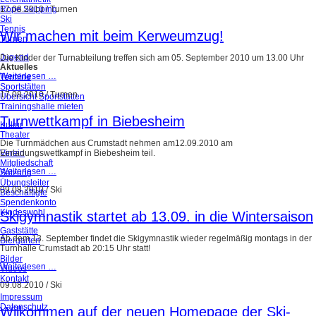
Rope Skipping
17.08.2010
/
Turnen
Ski
Tennis
Wir machen mit beim Kerweumzug!
Turnen
Jugend
Die Kinder der Turnabteilung treffen sich am 05. September 2010 um 13.00 Uhr
Aktuelles
Weiterlesen …
Termine
Sportstätten
17.08.2010
/
Turnen
Übersicht Sportstätten
Trainingshalle mieten
Turnwettkampf in Biebesheim
Kultur
Theater
Die Turnmädchen aus Crumstadt nehmen am12.09.2010 am
Verein
Einladungswettkampf in Biebesheim teil.
Mitgliedschaft
Weiterlesen …
Satzung
Übungsleiter
09.08.2010
/
Ski
Beschäftigte
Spendenkonto
Kindeswohl
Skigymnastik startet ab 13.09. in die Wintersaison
Gaststätte
Ab dem 13. September findet die Skigymnastik wieder regelmäßig montags in der
Biergarten
Turnhalle Crumstadt ab 20:15 Uhr statt!
Bilder
Weiterlesen …
Videos
Kontakt
09.08.2010
/
Ski
Impressum
Datenschutz
Wilkommen auf der neuen Homepage der Ski-