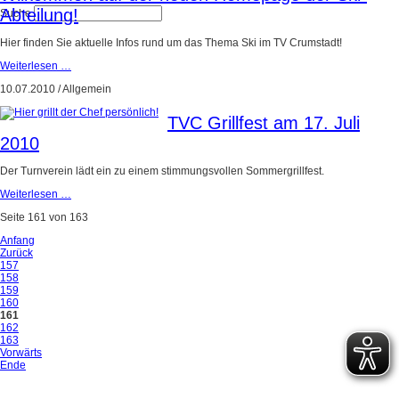
Abteilung!
Suche
Hier finden Sie aktuelle Infos rund um das Thema Ski im TV Crumstadt!
Weiterlesen …
10.07.2010
/
Allgemein
TVC Grillfest am 17. Juli
2010
Der Turnverein lädt ein zu einem stimmungsvollen Sommergrillfest.
Weiterlesen …
Seite 161 von 163
Anfang
Zurück
157
158
159
160
161
162
163
Vorwärts
Ende