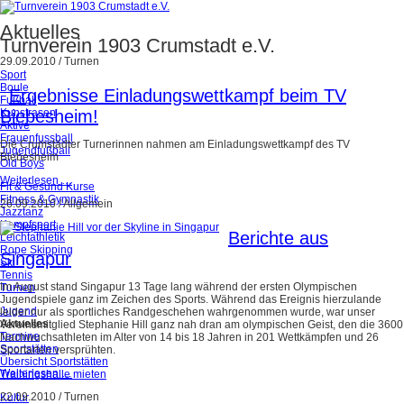
Aktuelles
Turnverein 1903 Crumstadt e.V.
29.09.2010
/
Turnen
Sport
Boule
Ergebnisse Einladungswettkampf beim TV
Fußball
Kunstrasen
Biebesheim!
Aktive
Frauenfussball
Die Crumstädter Turnerinnen nahmen am Einladungswettkampf des TV
Jugendfußball
Biebesheim
Old Boys
Weiterlesen …
Fit & Gesund Kurse
Fitness & Gymnastik
26.09.2010
/
Allgemein
Jazztanz
Kampfsport
Berichte aus
Leichtathletik
Rope Skipping
Singapur
Ski
Tennis
Im August stand Singapur 13 Tage lang während der ersten Olympischen
Turnen
Jugendspiele ganz im Zeichen des Sports. Während das Ereignis hierzulande
Jugend
leider nur als sportliches Randgeschehen wahrgenommen wurde, war unser
Aktuelles
Vereinsmitglied Stephanie Hill ganz nah dran am olympischen Geist, den die 3600
Termine
Nachwuchsathleten im Alter von 14 bis 18 Jahren in 201 Wettkämpfen und 26
Sportstätten
Sportarten versprühten.
Übersicht Sportstätten
Weiterlesen …
Trainingshalle mieten
22.09.2010
/
Turnen
Kultur