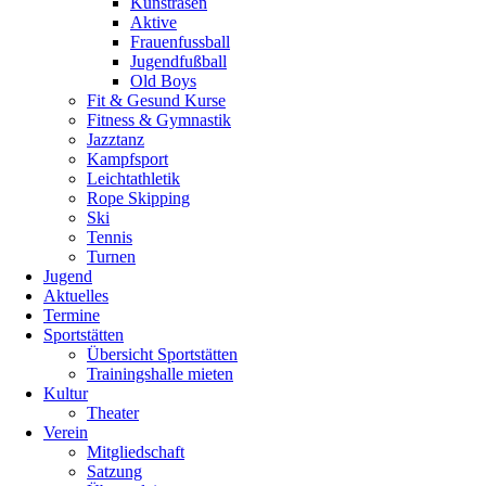
Kunstrasen
dem
Aktive
Sportgelände.
Frauenfussball
Mit
Jugendfußball
55
Old Boys
Kindern
Fit & Gesund Kurse
war
Fitness & Gymnastik
das
Jazztanz
Zeltlager
Kampfsport
in
Leichtathletik
der
Rope Skipping
Rekordzeit
Ski
von
Tennis
2
Turnen
Wochen
Jugend
ausgebucht.
Aktuelles
Das
Termine
Vorauskommando
Sportstätten
baute
Übersicht Sportstätten
schon
Trainingshalle mieten
am
Kultur
Freitagmorgen
Theater
das
Verein
Küchenzelt
Mitgliedschaft
und
Satzung
das