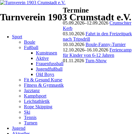
Termine
Jugend
Turnverein 1903 Crumstadt e.V.
05.09.2026–12.09.2026
Crumschter
Aktuelles
Kerb
Navigation
03.10.2026
Fahrt in den Freizeitpark
Sport
überspringen
nach Tripsdrill
Boule
10.10.2026
Boule-Fanny-Turnier
21.06.
Fußball
12.10.2026–16.10.2026
Feriencamp
Kunstrasen
für Kinder von 6-12 Jahren
Aktive
-
01.11.2026
Turn-Show
Frauenfussball
Jugendfußball
23.06.2013
Old Boys
Fit & Gesund Kurse
Zeltlager
Fitness & Gymnastik
Jazztanz
Kampfsport
27.06.2013
Leichtathletik
von
Rope Skipping
Dieter
Ski
Ruckelshausen
Tennis
Turnen
Jugend
Traditionell
Aktuelles