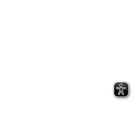
Neujahrsempfang
Olympia
Ortsmeisterschaft
Party
Petanque
Pfungstadt
Pilates
Public
Viewing
Rad
Radfahren
Rechner
Rhein-
Main-
Pokal
Riedstadt
Riedstadtmeisterschaften
Rope
Skipping
Rosenmontag
Schauspiel
Schriftführer
Schüler
Schülerinnen
Selbstverteidigung