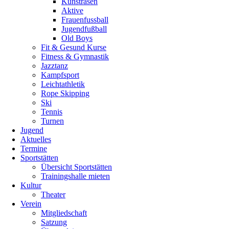
Kunstrasen
sodass
Aktive
das
Frauenfussball
Zeltlager
Jugendfußball
so
Old Boys
schnell
Fit & Gesund Kurse
wie
Fitness & Gymnastik
noch
Jazztanz
nie
Kampfsport
ausgebucht
Leichtathletik
war.
Rope Skipping
Es
Ski
zelteten
Tennis
53
Turnen
Kinder
Jugend
von
Aktuelles
Freitag
Termine
bis
Sportstätten
Sonntag
Übersicht Sportstätten
auf
Trainingshalle mieten
dem
Kultur
Crumstädter
Theater
Sportplatz.
Verein
Freitags
Mitgliedschaft
wurden
Satzung
ab