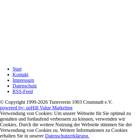
Weihnachtsfeier
Weltmeisterschaft
Wettkampf
Wirt
Workshop
Yoga
Zeltlager
Übungsleiter
Übungsleiter
Jazztanz
Navigation
Start
überspringen
Kontakt
Impressum
Datenschutz
RSS-Feed
© Copyright 1999-2026 Turnverein 1903 Crumstadt e.V.
powered by: upHill Value Marketing
Verwendung von Cookies: Um unsere Webseite für Sie optimal zu
gestalten und fortlaufend verbessern zu können, verwenden wir
Cookies. Durch die weitere Nutzung der Webseite stimmen Sie der
Verwendung von Cookies zu. Weitere Informationen zu Cookies
erhalten Sie in unserer
Datenschutzerklärung.