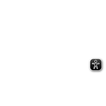
Pokal
Riedstadt
Riedstadtmeisterschaften
Rope
Skipping
Rosenmontag
Schauspiel
Schriftführer
Schüler
Schülerinnen
Selbstverteidigung
Seniorenweihnachtsfeier
Ski
Skifahrten
Spende
Sport
Sportabzeichen
Sporthalle
Sportkreis
Groß-
Gerau
Sportlerehrung
Riedstadt
Sportplatz
Stadtradeln