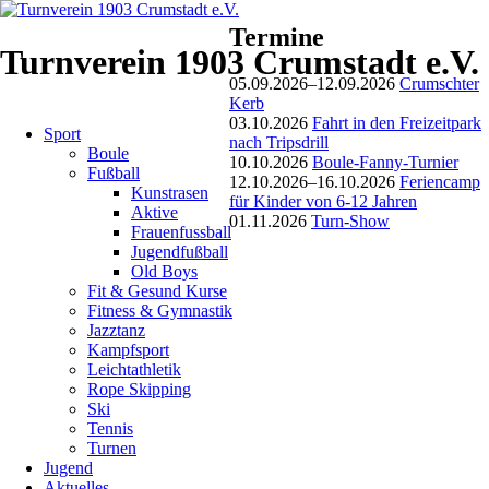
Termine
Jugend
Turnverein 1903 Crumstadt e.V.
05.09.2026–12.09.2026
Crumschter
Aktuelles
Kerb
Navigation
03.10.2026
Fahrt in den Freizeitpark
Sport
überspringen
nach Tripsdrill
Boule
10.10.2026
Boule-Fanny-Turnier
TV
Fußball
12.10.2026–16.10.2026
Feriencamp
Kunstrasen
für Kinder von 6-12 Jahren
Aktive
Kinderzeltlager
01.11.2026
Turn-Show
Frauenfussball
Jugendfußball
auf
Old Boys
Fit & Gesund Kurse
dem
Fitness & Gymnastik
Jazztanz
Sportplatz
Kampfsport
Leichtathletik
Rope Skipping
26.07.2023
Ski
von
Tennis
Dieter
Turnen
Ruckelshausen
Jugend
Aktuelles