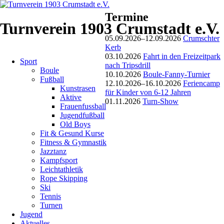
Termine
Jugend
Turnverein 1903 Crumstadt e.V.
05.09.2026–12.09.2026
Crumschter
Aktuelles
Kerb
Navigation
03.10.2026
Fahrt in den Freizeitpark
Sport
überspringen
nach Tripsdrill
Boule
10.10.2026
Boule-Fanny-Turnier
Zeltlager
Fußball
12.10.2026–16.10.2026
Feriencamp
Kunstrasen
für Kinder von 6-12 Jahren
Aktive
in
01.11.2026
Turn-Show
Frauenfussball
Jugendfußball
Rekordzeit
Old Boys
Fit & Gesund Kurse
ausgebucht!
Fitness & Gymnastik
Jazztanz
Kampfsport
04.05.2013
Leichtathletik
von
Rope Skipping
Dieter
Ski
Ruckelshausen
Tennis
Turnen
Jugend
Leider
Aktuelles