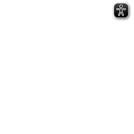
Turnen
Schülerinnen
Turngau
Main-
Rhein
Turngau
Main
Rhein
Turngau
Main
Rhein;
Gaumannschaftsmeisterschafte
Crumstadt
Turnhalle
Turnier
Turnshow
TV
Crumstadt
TV
Crumstadt;
2023
TV
Crumstadt;
Beiträge
TV