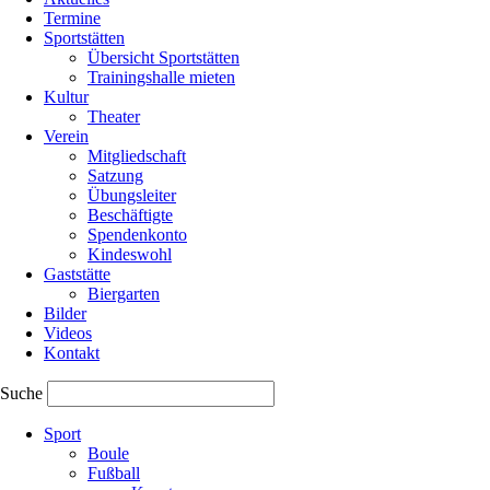
Termine
Sportstätten
Übersicht Sportstätten
Trainingshalle mieten
Kultur
Theater
Verein
Mitgliedschaft
Satzung
Übungsleiter
Beschäftigte
Spendenkonto
Kindeswohl
Gaststätte
Biergarten
Bilder
Videos
Kontakt
Suche
Navigation
Sport
überspringen
Boule
Fußball