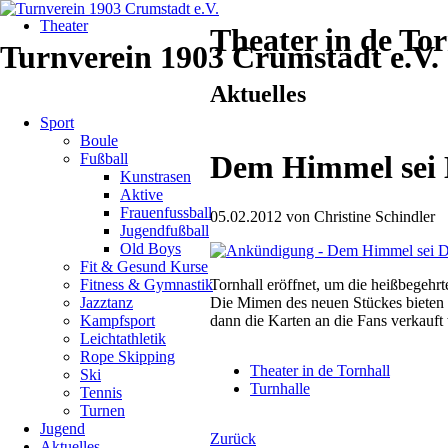
Navigation
Theater
überspringen
Theater in de Tor
Turnverein 1903 Crumstadt e.V.
Aktuelles
Navigation
Sport
überspringen
Boule
Dem Himmel sei 
Fußball
Kunstrasen
Aktive
Frauenfussball
05.02.2012
von
Christine Schindler
Jugendfußball
Old Boys
Fit & Gesund Kurse
Tornhall eröffnet, um die heißbegeh
Fitness & Gymnastik
Die Mimen des neuen Stückes bieten 
Jazztanz
dann die Karten an die Fans verkauft 
Kampfsport
Leichtathletik
Rope Skipping
Theater in de Tornhall
Ski
Turnhalle
Tennis
Turnen
Jugend
Zurück
Aktuelles