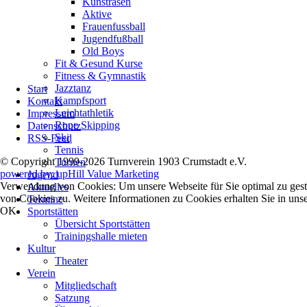
Kunstrasen
Aktive
Frauenfussball
Jugendfußball
Old Boys
Fit & Gesund Kurse
Fitness & Gymnastik
Navigation
Jazztanz
Start
überspringen
Kampfsport
Kontakt
Leichtathletik
Impressum
Rope Skipping
Datenschutz
Ski
RSS-Feed
Tennis
© Copyright 1999-2026 Turnverein 1903 Crumstadt e.V.
Turnen
powered by: upHill Value Marketing
Jugend
Verwendung von Cookies: Um unsere Webseite für Sie optimal zu gest
Aktuelles
von Cookies zu. Weitere Informationen zu Cookies erhalten Sie in uns
Termine
OK
Sportstätten
Übersicht Sportstätten
Trainingshalle mieten
Kultur
Theater
Verein
Mitgliedschaft
Satzung