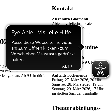
Kontakt
Alexandra Gläsmann
Abteilungsleiterin Theater
Tel.: 0152-33513295
theater@tv-crumstadt.de
02.
Auftritts-Termine
Kartenvorverkauf:
28. Februar 2026 ab 9 Uhr
12 werden die Pforten der
Gaststätte Turnhalle
zu verkaufen.
Auftrittswochenende:
Kleingeld an. Ab 9 Uhr dürfen
Freitag, 27. März 2026, 20 Uhr
Samstag, 28. März 2026, 19 Uhr
Sonntag, 29. März 2026, 17 Uhr
im großen Saal der Turnhalle
Theaterabteilungs-