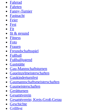
Fahrrad
Fahrten
Fanny-Turnier
Fastnacht
Feier
Fest
Fit
fit & gesund
Fitness
Foto
Frauen
Freundschaftsspiel
Fußball
Fußballjugend
Gaststätte
Gau-Mannschaftsturnen
Gaueinzelmeisterschaften
Gaukinderturnfest
Gaumannschaftsmeisterschaften
Gaumeisterschaften
Gerätturnen
Gesamtverein
Gesamtverein; Kreis-Groß-Gerau
Geschichte
Grillfest