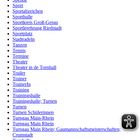
Sport
Sportabzeichen
Sporthalle
Sportkreis Groß-Gerau
Sportlerehrung Riedstadt
Sportplatz
Stadtradeln
Tanzen
Tennis
Termine
Theater
Theater in de Tornhall
Trailer
Trainer
TrainerIn
Training
Trainingshalle
Trainingshalle; Turnen
Turnen
Turnen Schülerinnen
Turngau Main-Rhein
Turngau Main Rhein
Turngau Main Rhein; Gaumannschaftsmeisterschaften;
Crumstadt