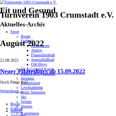
Fit und Gesund
Turnverein 1903 Crumstadt e.V.
Aktuelles-Archiv
Navigation
Sport
überspringen
Boule
August 2022
Fußball
Kunstrasen
Aktive
Frauenfussball
Jugendfußball
22.08.2022
Old Boys
Fit & Gesund Kurse
Neuer Pilateskurs ab 15.09.2022
Fitness & Gymnastik
Jazztanz
Noch Plätze frei!
Kampfsport
Leichtathletik
Neuer
Weiterlesen …
Rope Skipping
Pilateskurs
Ski
Navigation
ab
Tennis
Boule
überspringen
15.09.2022
Turnen
Fußball
Jugend
Kunstrasen
Aktuelles