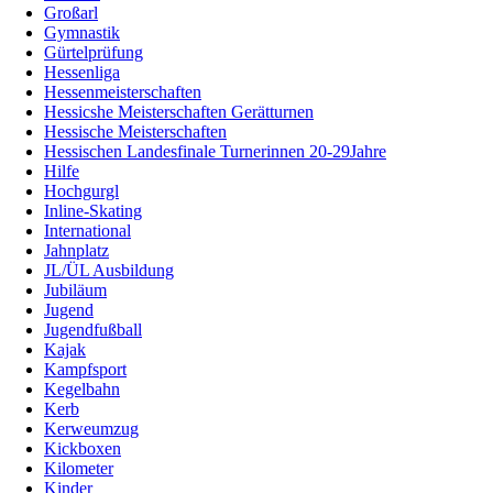
Großarl
Gymnastik
Gürtelprüfung
Hessenliga
Hessenmeisterschaften
Hessicshe Meisterschaften Gerätturnen
Hessische Meisterschaften
Hessischen Landesfinale Turnerinnen 20-29Jahre
Hilfe
Hochgurgl
Inline-Skating
International
Jahnplatz
JL/ÜL Ausbildung
Jubiläum
Jugend
Jugendfußball
Kajak
Kampfsport
Kegelbahn
Kerb
Kerweumzug
Kickboxen
Kilometer
Kinder