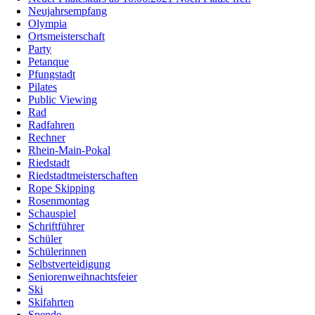
Neujahrsempfang
Olympia
Ortsmeisterschaft
Party
Petanque
Pfungstadt
Pilates
Public Viewing
Rad
Radfahren
Rechner
Rhein-Main-Pokal
Riedstadt
Riedstadtmeisterschaften
Rope Skipping
Rosenmontag
Schauspiel
Schriftführer
Schüler
Schülerinnen
Selbstverteidigung
Seniorenweihnachtsfeier
Ski
Skifahrten
Spende