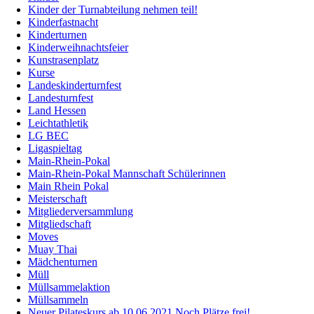
Kinder der Turnabteilung nehmen teil!
Kinderfastnacht
Kinderturnen
Kinderweihnachtsfeier
Kunstrasenplatz
Kurse
Landeskinderturnfest
Landesturnfest
Land Hessen
Leichtathletik
LG BEC
Ligaspieltag
Main-Rhein-Pokal
Main-Rhein-Pokal Mannschaft Schülerinnen
Main Rhein Pokal
Meisterschaft
Mitgliederversammlung
Mitgliedschaft
Moves
Muay Thai
Mädchenturnen
Müll
Müllsammelaktion
Müllsammeln
Neuer Pilateskurs ab 10.06.2021 Noch Plätze frei!