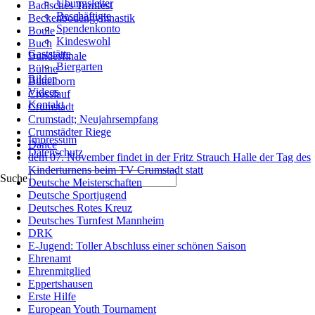
Übungsleiter
Badisches Turnfest
Beschäftigte
Beckenbodengymnastik
Spendenkonto
Boule
Kindeswohl
Buch
Gaststätte
Bundesfinale
Biergarten
Bühne
Bilder
Büttelborn
Videos
Crosslauf
Kontakt
Crumstadt
Crumstadt; Neujahrsempfang
Navigation
Crumstädter Riege
Impressum
überspringen
Dance
Datenschutz
dem 07. November findet in der Fritz Strauch Halle der Tag des
Kinderturnens beim TV Crumstadt statt
Suche
Deutsche Meisterschaften
Deutsche Sportjugend
Deutsches Rotes Kreuz
Deutsches Turnfest Mannheim
DRK
E-Jugend: Toller Abschluss einer schönen Saison
Ehrenamt
Ehrenmitglied
Eppertshausen
Erste Hilfe
European Youth Tournament