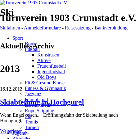
Ski
Turnverein 1903 Crumstadt e.V.
Skifahrten
-
Anmeldeformulare
-
Reisesatzung
-
Bankverbindung
Navigation
Sport
überspringen
Boule
Aktuelles-Archiv
Fußball
Kunstrasen
Aktive
2013
Frauenfussball
Jugendfußball
Old Boys
Fit & Gesund Kurse
Fitness & Gymnastik
16.12.2013
Jazztanz
Kampfsport
Skiabteilung in Hochgurgl
Leichtathletik
Rope Skipping
Wenn Engel reisen... Eröffnungsfahrt der Skiabteilung nach
Ski
Hochgurgl.
Tennis
Turnen
Skiabteilung
Weiterlesen …
Jugend
in
Aktuelles