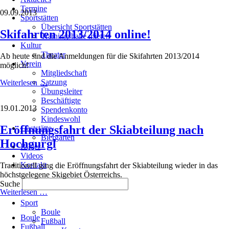
Hochgurgl
Termine
09.09.2013
Sportstätten
Übersicht Sportstätten
Skifahrten 2013/2014 online!
Trainingshalle mieten
Kultur
Theater
Ab heute sind die Anmeldungen für die Skifahrten 2013/2014
Verein
möglich!
Mitgliedschaft
Satzung
Skifahrten
Weiterlesen …
Übungsleiter
2013/2014
Beschäftigte
online!
19.01.2013
Spendenkonto
Kindeswohl
Eröffnungsfahrt der Skiabteilung nach
Gaststätte
Biergarten
Hochgurgl
Bilder
Videos
Kontakt
Traditionell ging die Eröffnungsfahrt der Skiabteilung wieder in das
höchstgelegene Skigebiet Österreichs.
Suche
Eröffnungsfahrt
Weiterlesen …
Navigation
der
Sport
überspringen
Navigation
Skiabteilung
Boule
Boule
überspringen
nach
Fußball
Fußball
Hochgurgl