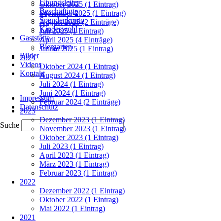
Übungsleiter
Oktober 2025 (1 Eintrag)
Beschäftigte
September 2025 (1 Eintrag)
Spendenkonto
August 2025 (2 Einträge)
Kindeswohl
Juli 2025 (1 Eintrag)
Gaststätte
April 2025 (4 Einträge)
Biergarten
Januar 2025 (1 Eintrag)
Bilder
2024
Videos
Oktober 2024 (1 Eintrag)
Kontakt
August 2024 (1 Eintrag)
Juli 2024 (1 Eintrag)
Navigation
Juni 2024 (1 Eintrag)
Impressum
überspringen
Februar 2024 (2 Einträge)
Datenschutz
2023
Dezember 2023 (1 Eintrag)
Suche
November 2023 (1 Eintrag)
Oktober 2023 (1 Eintrag)
Juli 2023 (1 Eintrag)
April 2023 (1 Eintrag)
März 2023 (1 Eintrag)
Februar 2023 (1 Eintrag)
2022
Dezember 2022 (1 Eintrag)
Oktober 2022 (1 Eintrag)
Mai 2022 (1 Eintrag)
2021