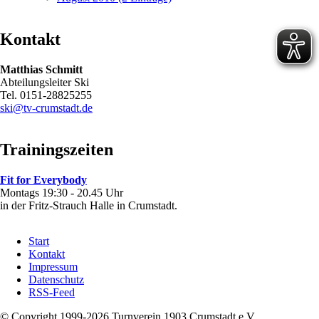
Kontakt
Matthias Schmitt
Abteilungsleiter Ski
Tel. 0151-28825255
ski@tv-crumstadt.de
Trainingszeiten
Fit for Everybody
Montags 19:30 - 20.45 Uhr
in der Fritz-Strauch Halle in Crumstadt.
Navigation
Start
überspringen
Kontakt
Impressum
Datenschutz
RSS-Feed
© Copyright 1999-2026 Turnverein 1903 Crumstadt e.V.