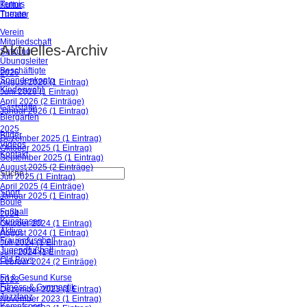
Tennis
Kultur
Turnen
Theater
Verein
Mitgliedschaft
Aktuelles-Archiv
Satzung
Übungsleiter
Beschäftigte
2026
Spendenkonto
August 2026 (1 Eintrag)
Kindeswohl
Juni 2026 (1 Eintrag)
April 2026 (2 Einträge)
Gaststätte
Januar 2026 (1 Eintrag)
Biergarten
2025
Bilder
Dezember 2025 (1 Eintrag)
Videos
Oktober 2025 (1 Eintrag)
Kontakt
September 2025 (1 Eintrag)
August 2025 (2 Einträge)
Suche
Juli 2025 (1 Eintrag)
April 2025 (4 Einträge)
Sport
Januar 2025 (1 Eintrag)
Boule
Fußball
2024
Kunstrasen
Oktober 2024 (1 Eintrag)
Aktive
August 2024 (1 Eintrag)
Frauenfussball
Juli 2024 (1 Eintrag)
Jugendfußball
Juni 2024 (1 Eintrag)
Old Boys
Februar 2024 (2 Einträge)
Fit & Gesund Kurse
2023
Fitness & Gymnastik
Dezember 2023 (1 Eintrag)
Jazztanz
November 2023 (1 Eintrag)
Kampfsport