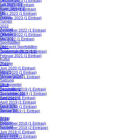
Oktober 2023 (1 Eintrag)
Leichtathletik
Juli 2023 (1 Eintrag)
Rope Skipping
April 2023 (1 Eintrag)
Ski
März 2023 (1 Eintrag)
Tennis
Februar 2023 (1 Eintrag)
Turnen
2022
Jugend
Dezember 2022 (1 Eintrag)
Aktuelles
Oktober 2022 (1 Eintrag)
Termine
Mai 2022 (1 Eintrag)
Sportstätten
Übersicht Sportstätten
2021
Trainingshalle mieten
September 2021 (1 Eintrag)
Februar 2021 (1 Eintrag)
Kultur
Theater
2020
Juni 2020 (1 Eintrag)
Verein
März 2020 (1 Eintrag)
Mitgliedschaft
Januar 2020 (1 Eintrag)
Satzung
Übungsleiter
2019
Beschäftigte
Dezember 2019 (1 Eintrag)
Spendenkonto
September 2019 (1 Eintrag)
Kindeswohl
Juni 2019 (1 Eintrag)
April 2019 (1 Eintrag)
Gaststätte
März 2019 (1 Eintrag)
Biergarten
Januar 2019 (1 Eintrag)
Bilder
2018
Videos
Dezember 2018 (1 Eintrag)
Kontakt
November 2018 (2 Einträge)
Juni 2018 (1 Eintrag)
Impressum
März 2018 (1 Eintrag)