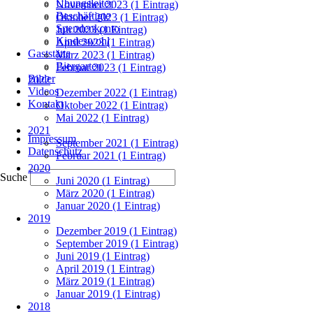
Übungsleiter
November 2023 (1 Eintrag)
Beschäftigte
Oktober 2023 (1 Eintrag)
Spendenkonto
Juli 2023 (1 Eintrag)
Kindeswohl
April 2023 (1 Eintrag)
Gaststätte
März 2023 (1 Eintrag)
Biergarten
Februar 2023 (1 Eintrag)
Bilder
2022
Videos
Dezember 2022 (1 Eintrag)
Kontakt
Oktober 2022 (1 Eintrag)
Mai 2022 (1 Eintrag)
Navigation
2021
Impressum
überspringen
September 2021 (1 Eintrag)
Datenschutz
Februar 2021 (1 Eintrag)
2020
Suche
Juni 2020 (1 Eintrag)
März 2020 (1 Eintrag)
Januar 2020 (1 Eintrag)
2019
Dezember 2019 (1 Eintrag)
September 2019 (1 Eintrag)
Juni 2019 (1 Eintrag)
April 2019 (1 Eintrag)
März 2019 (1 Eintrag)
Januar 2019 (1 Eintrag)
2018