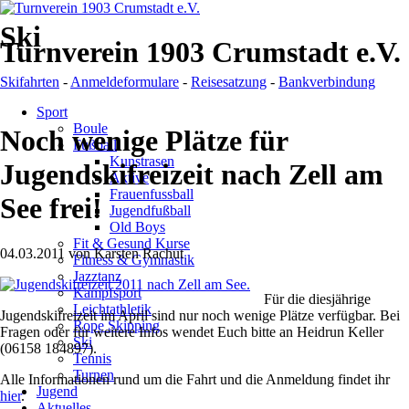
Ski
Turnverein 1903 Crumstadt e.V.
Skifahrten
-
Anmeldeformulare
-
Reisesatzung
-
Bankverbindung
Navigation
Sport
überspringen
Boule
Noch wenige Plätze für
Fußball
Kunstrasen
Jugendskifreizeit nach Zell am
Aktive
Frauenfussball
See frei!
Jugendfußball
Old Boys
Fit & Gesund Kurse
04.03.2011
von
Karsten Rachut
Fitness & Gymnastik
Jazztanz
Kampfsport
Für die diesjährige
Leichtathletik
Jugendskifreizeit im April sind nur noch wenige Plätze verfügbar. Bei
Rope Skipping
Fragen oder für weitere Infos wendet Euch bitte an Heidrun Keller
Ski
(06158 184897).
Tennis
Turnen
Alle Informationen rund um die Fahrt und die Anmeldung findet ihr
Jugend
hier
.
Aktuelles