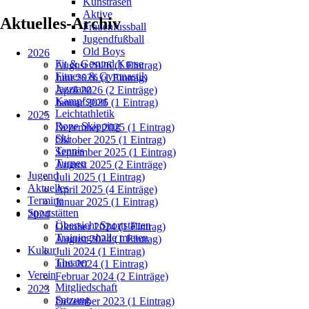
Kunstrasen
Aktive
Aktuelles-Archiv
Frauenfussball
Jugendfußball
Old Boys
2026
Fit & Gesund Kurse
August 2026 (1 Eintrag)
Fitness & Gymnastik
Juni 2026 (1 Eintrag)
Jazztanz
April 2026 (2 Einträge)
Kampfsport
Januar 2026 (1 Eintrag)
Leichtathletik
2025
Rope Skipping
Dezember 2025 (1 Eintrag)
Ski
Oktober 2025 (1 Eintrag)
Tennis
September 2025 (1 Eintrag)
Turnen
August 2025 (2 Einträge)
Jugend
Juli 2025 (1 Eintrag)
Aktuelles
April 2025 (4 Einträge)
Termine
Januar 2025 (1 Eintrag)
Sportstätten
2024
Übersicht Sportstätten
Oktober 2024 (1 Eintrag)
Trainingshalle mieten
August 2024 (1 Eintrag)
Kultur
Juli 2024 (1 Eintrag)
Theater
Juni 2024 (1 Eintrag)
Verein
Februar 2024 (2 Einträge)
Mitgliedschaft
2023
Satzung
Dezember 2023 (1 Eintrag)