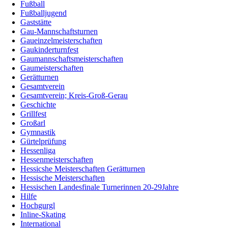
Fußball
Fußballjugend
Gaststätte
Gau-Mannschaftsturnen
Gaueinzelmeisterschaften
Gaukinderturnfest
Gaumannschaftsmeisterschaften
Gaumeisterschaften
Gerätturnen
Gesamtverein
Gesamtverein; Kreis-Groß-Gerau
Geschichte
Grillfest
Großarl
Gymnastik
Gürtelprüfung
Hessenliga
Hessenmeisterschaften
Hessicshe Meisterschaften Gerätturnen
Hessische Meisterschaften
Hessischen Landesfinale Turnerinnen 20-29Jahre
Hilfe
Hochgurgl
Inline-Skating
International