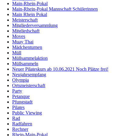
Main-Rhein-Pokal
Main-Rhein-Pokal Mannschaft Schülerinnen
Main Rhein Pokal
Meisterschaft
Mitgliederversammlung
Mitgliedschaft
Moves
Muay Thai
Mädchenturnen
Müll
Müllsammelaktion
Müllsammeln
Neuer Pilateskurs ab 10.06.2021 Noch Plätze frei!
Neujahrsempfang
Olympia
Ortsmeisterschaft
Party
Petanque
Pfungstadt
Pilates
Public Viewing
Rad
Radfahren
Rechner
Rhein-Main-Pokal