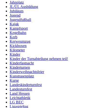
Jahnplatz
JL/ÜL Ausbildung
Jubiläum
Jugend
Jugendfußball
Kajak
Kampfsport
Kegelbahn
Kerb
Kerweumzug
Kickboxen
Kilometer
Kinder
Kinder der Turnabteilung nehmen teil!
Kinderfastnacht
Kinderturnen
Kinderweihnachtsfeier
Kunstrasenplatz
Kurse
Landeskinderturnfest
Landesturnfest
Land Hessen
Leichtathletik
LG BEC
Ligaspieltag