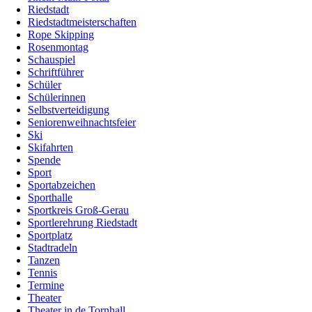
Riedstadt
Riedstadtmeisterschaften
Rope Skipping
Rosenmontag
Schauspiel
Schriftführer
Schüler
Schülerinnen
Selbstverteidigung
Seniorenweihnachtsfeier
Ski
Skifahrten
Spende
Sport
Sportabzeichen
Sporthalle
Sportkreis Groß-Gerau
Sportlerehrung Riedstadt
Sportplatz
Stadtradeln
Tanzen
Tennis
Termine
Theater
Theater in de Tornhall