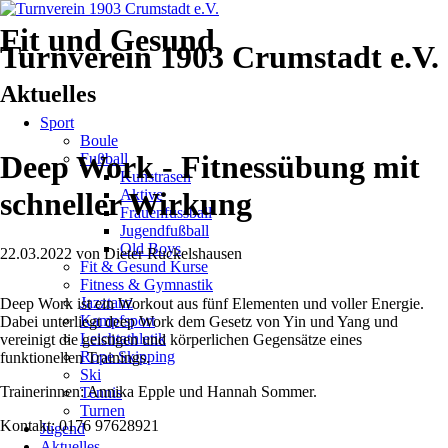
Fit und Gesund
Turnverein 1903 Crumstadt e.V.
Aktuelles
Navigation
Sport
überspringen
Boule
Deep Work - Fitnessübung mit
Fußball
Kunstrasen
Aktive
schneller Wirkung
Frauenfussball
Jugendfußball
Old Boys
22.03.2022
von
Dieter Ruckelshausen
Fit & Gesund Kurse
Fitness & Gymnastik
Jazztanz
Deep Work ist ein Workout aus fünf Elementen und voller Energie.
Kampfsport
Dabei unterliegt deep Work dem Gesetz von Yin und Yang und
Leichtathletik
vereinigt die geistigen und körperlichen Gegensätze eines
Rope Skipping
funktionellen Trainings.
Ski
Trainerinnen: Annika Epple und Hannah Sommer.
Tennis
Turnen
Kontakt: 0176 97628921
Jugend
Aktuelles