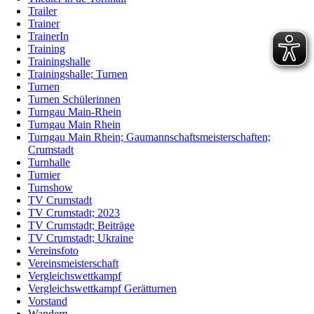
Trailer
Trainer
TrainerIn
Training
Trainingshalle
Trainingshalle; Turnen
Turnen
Turnen Schülerinnen
Turngau Main-Rhein
Turngau Main Rhein
Turngau Main Rhein; Gaumannschaftsmeisterschaften;
Crumstadt
Turnhalle
Turnier
Turnshow
TV Crumstadt
TV Crumstadt; 2023
TV Crumstadt; Beiträge
TV Crumstadt; Ukraine
Vereinsfoto
Vereinsmeisterschaft
Vergleichswettkampf
Vergleichswettkampf Gerätturnen
Vorstand
Wandern