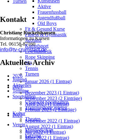
Kunstrasen
Turnen
Aktive
Frauenfussball
Jugendfußball
Kontakt
Old Boys
Fit & Gesund Kurse
Christiane Ruckelshausen
Fitness & Gymnastik
Informationen zu Kursen
Jazztanz
Tel. 06158-87160
Kampfsport
info@tv-crumstadt.de
Leichtathletik
Rope Skipping
Aktuelles-Archiv
Ski
Tennis
Turnen
2026
Jugend
Januar 2026 (1 Eintrag)
Aktuelles
2023
Termine
Dezember 2023 (1 Eintrag)
Sportstätten
September 2023 (2 Einträge)
Übersicht Sportstätten
April 2023 (1 Eintrag)
Trainingshalle mieten
Februar 2023 (2 Einträge)
Kultur
2022
Theater
September 2022 (1 Eintrag)
Verein
August 2022 (1 Eintrag)
Mitgliedschaft
Juli 2022 (1 Eintrag)
Satzung
März 2022 (1 Eintrag)