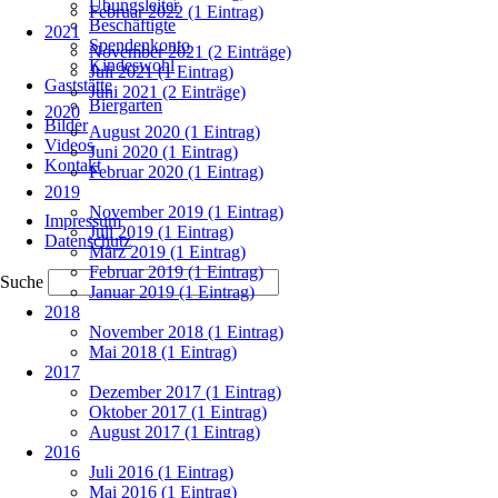
Übungsleiter
Februar 2022 (1 Eintrag)
Beschäftigte
2021
Spendenkonto
November 2021 (2 Einträge)
Kindeswohl
Juli 2021 (1 Eintrag)
Gaststätte
Juni 2021 (2 Einträge)
Biergarten
2020
Bilder
August 2020 (1 Eintrag)
Videos
Juni 2020 (1 Eintrag)
Kontakt
Februar 2020 (1 Eintrag)
2019
Navigation
November 2019 (1 Eintrag)
Impressum
überspringen
Juli 2019 (1 Eintrag)
Datenschutz
März 2019 (1 Eintrag)
Februar 2019 (1 Eintrag)
Suche
Januar 2019 (1 Eintrag)
2018
November 2018 (1 Eintrag)
Mai 2018 (1 Eintrag)
2017
Dezember 2017 (1 Eintrag)
Oktober 2017 (1 Eintrag)
August 2017 (1 Eintrag)
2016
Juli 2016 (1 Eintrag)
Mai 2016 (1 Eintrag)