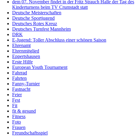
dem 07. November findet in der Fritz Strauch Halle der Tag des
Kinderturnens beim TV Crumstadt statt
Deutsche Meisterschaften
Deutsche Sportjugend
Deutsches Rotes Kreuz
Deutsches Turnfest Mannheim
DRK
E-Jugend: Toller Abschluss einer schönen Saison
Ehrenamt
Ehrenmitglied
Eppertshausen
Erste Hilfe
European Youth Tournament
Fahrrad
Fahrten
Fanny-Turnier
Fastnacht
Feier
Fest
Fit
fit & gesund
Fitness
Foto
Frauen
Freundschaftsspiel