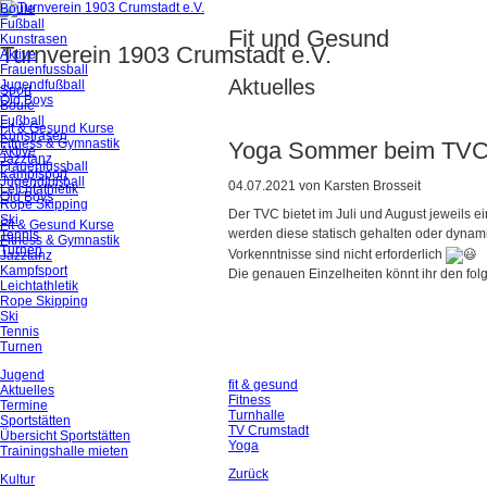
Boule
Fußball
Fit und Gesund
Kunstrasen
Turnverein 1903 Crumstadt e.V.
Aktive
Frauenfussball
Aktuelles
Jugendfußball
Sport
Old Boys
Boule
Fußball
Fit & Gesund Kurse
Kunstrasen
Fitness & Gymnastik
Yoga Sommer beim TV
Aktive
Jazztanz
Frauenfussball
Kampfsport
Jugendfußball
04.07.2021
von
Karsten Brosseit
Leichtathletik
Old Boys
Rope Skipping
Der TVC bietet im Juli und August jeweils
Ski
Fit & Gesund Kurse
werden diese statisch gehalten oder dynam
Tennis
Fitness & Gymnastik
Turnen
Vorkenntnisse sind nicht erforderlich
Jazztanz
Kampfsport
Die genauen Einzelheiten könnt ihr den f
Leichtathletik
Rope Skipping
Ski
Tennis
Turnen
Jugend
fit & gesund
Aktuelles
Fitness
Termine
Turnhalle
Sportstätten
TV Crumstadt
Übersicht Sportstätten
Yoga
Trainingshalle mieten
Zurück
Kultur