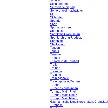
Schüler
Schülerinnen
Selbstverteidigung
Seniorenweihnachtsfeier
Ski
Skifahrten
Spende
Sport
Sportabzeichen
Sporthalle
Sportkreis Groß-Gerau
Sportlerehrung Riedstadt
Sportplatz
Stadtradeln
Tanzen
Tennis
Termine
Theater
Theater in de Tornhall
Trailer
Trainer
TrainerIn
Training
Trainingshalle
Trainingshalle; Turnen
Turnen
Turnen Schülerinnen
Turngau Main-Rhein
Turngau Main Rhein
Turngau Main Rhein;
Gaumannschaftsmeisterschaften; Crumstadt
Turnhalle