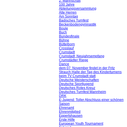
2. Mannschaft
100 Jahre
Abteilungsversammlung
Alte Herren
Am Sonntag
Badisches Turnfest
Beckenbodengymnastik
Boule
Buch
Bundesfinale
Bühne
Büttelborn
Crosslauf
Crumstadt
Crumstadt; Neujahrsempfang
Crumstädter Riege
Dance
dem 07. November findet in der Fritz
Strauch Halle der Tag des Kinderturnens
beim TV Crumstadt statt
Deutsche Meisterschaften
Deutsche Sportjugend
Deutsches Rotes Kreuz
Deutsches Turnfest Mannheim
DRK
E-Jugend: Toller Abschluss einer schönen
Saison
Ehrenamt
Ehrenmitglied
Eppertshausen
Erste Hilfe
European Youth Tournament