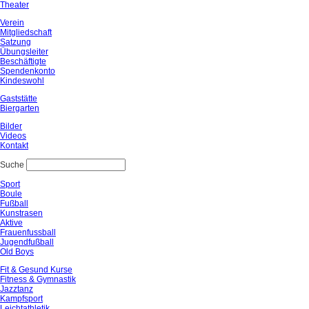
Theater
Verein
Mitgliedschaft
Satzung
Übungsleiter
Beschäftigte
Spendenkonto
Kindeswohl
Gaststätte
Biergarten
Bilder
Videos
Kontakt
Suche
Sport
Boule
Fußball
Kunstrasen
Aktive
Frauenfussball
Jugendfußball
Old Boys
Fit & Gesund Kurse
Fitness & Gymnastik
Jazztanz
Kampfsport
Leichtathletik