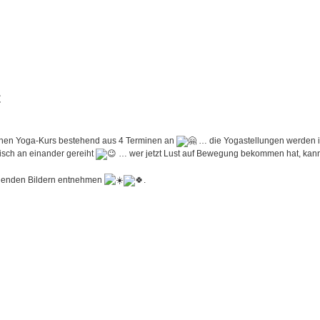
C
 einen Yoga-Kurs bestehend aus 4 Terminen an
… die Yogastellungen werden i
isch an einander gereiht
… wer jetzt Lust auf Bewegung bekommen hat, kan
olgenden Bildern entnehmen
.