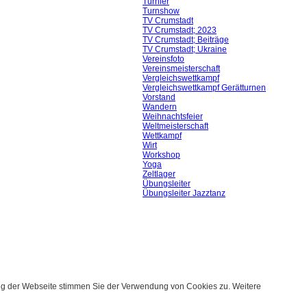
Turnier
Turnshow
TV Crumstadt
TV Crumstadt; 2023
TV Crumstadt; Beiträge
TV Crumstadt; Ukraine
Vereinsfoto
Vereinsmeisterschaft
Vergleichswettkampf
Vergleichswettkampf Gerätturnen
Vorstand
Wandern
Weihnachtsfeier
Weltmeisterschaft
Wettkampf
Wirt
Workshop
Yoga
Zeltlager
Übungsleiter
Übungsleiter Jazztanz
ung der Webseite stimmen Sie der Verwendung von Cookies zu. Weitere