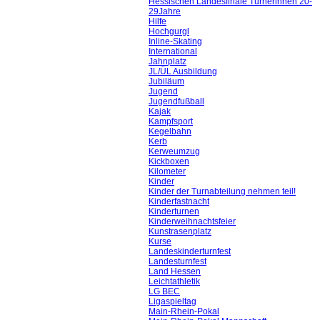
Hessischen Landesfinale Turnerinnen 20-
29Jahre
Hilfe
Hochgurgl
Inline-Skating
International
Jahnplatz
JL/ÜL Ausbildung
Jubiläum
Jugend
Jugendfußball
Kajak
Kampfsport
Kegelbahn
Kerb
Kerweumzug
Kickboxen
Kilometer
Kinder
Kinder der Turnabteilung nehmen teil!
Kinderfastnacht
Kinderturnen
Kinderweihnachtsfeier
Kunstrasenplatz
Kurse
Landeskinderturnfest
Landesturnfest
Land Hessen
Leichtathletik
LG BEC
Ligaspieltag
Main-Rhein-Pokal