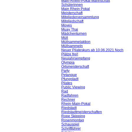
Main-Rhein-Pokal Mannschaft
Schülerinnen
Main Rhein Pokal
Meisterschaft
Mitgliederversammlung
Mitgliedschaft
Moves
Muay Thai
Mädchenturnen
Müll
Müllsammelaktion
Müllsammeln
Neuer Pilateskurs ab 10.06.2021 Noch
Plätze frei!
Neujahrsempfang
Olympia
Ortsmeisterschaft
Party
Petanque
Pfungstadt
Pilates
Public Viewing
Rad
Radfahren
Rechner
Rhein-Main-Pokal
Riedstadt
Riedstadtmeisterschaften
Rope Skipping
Rosenmontag
Schauspiel
Schriftführer