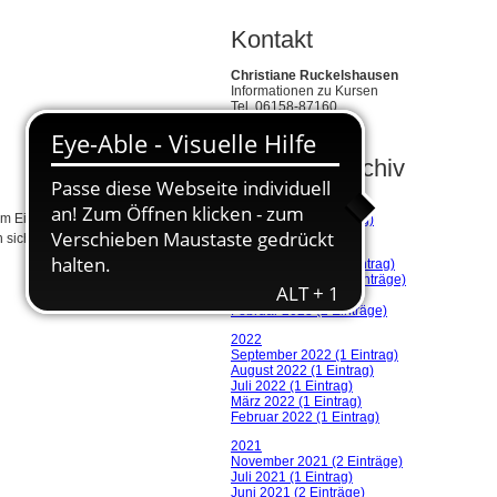
Kontakt
Christiane Ruckelshausen
Informationen zu Kursen
Tel. 06158-87160
info@tv-crumstadt.de
Aktuelles-Archiv
2026
m Einklang des Atems geübt, mal
Januar 2026 (1 Eintrag)
n sich anmelden
…
2023
Dezember 2023 (1 Eintrag)
September 2023 (2 Einträge)
April 2023 (1 Eintrag)
Februar 2023 (2 Einträge)
2022
September 2022 (1 Eintrag)
August 2022 (1 Eintrag)
Juli 2022 (1 Eintrag)
März 2022 (1 Eintrag)
Februar 2022 (1 Eintrag)
2021
November 2021 (2 Einträge)
Juli 2021 (1 Eintrag)
Juni 2021 (2 Einträge)